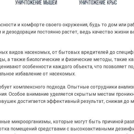
Уничтожение мышей
Уничтожение крыс
сности и комфорте своего окружения, будь то дом или ра
и и дезодорации постоянно растет, ведь качество жизни в
ных видов насекомых, от бытовых вредителей до специфи
, а также биологические и физические методы, такие ка
енивают особенности каждого объекта, что позволяет по
ильное избавление от насекомых.
требует комплексного подхода. Опытные сотрудники анал
ния. Особое внимание уделяется скрытым местам проникн
вушек достигается эффективный результат, снижая до 
ные микроорганизмы, которые могут быть причиной разли
ботка помещений средствами с высокоактивными дезинф